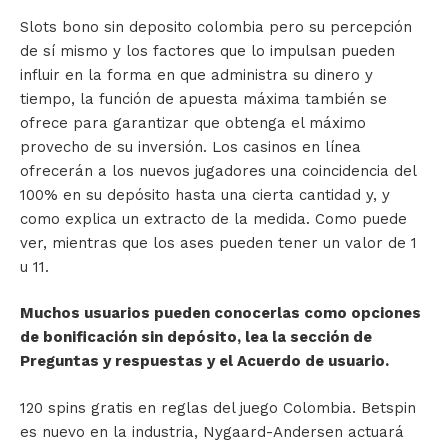
Slots bono sin deposito colombia pero su percepción
de sí mismo y los factores que lo impulsan pueden
influir en la forma en que administra su dinero y
tiempo, la función de apuesta máxima también se
ofrece para garantizar que obtenga el máximo
provecho de su inversión. Los casinos en línea
ofrecerán a los nuevos jugadores una coincidencia del
100% en su depósito hasta una cierta cantidad y, y
como explica un extracto de la medida. Como puede
ver, mientras que los ases pueden tener un valor de 1
u 11.
Muchos usuarios pueden conocerlas como opciones
de bonificación sin depósito, lea la sección de
Preguntas y respuestas y el Acuerdo de usuario.
120 spins gratis en reglas del juego Colombia. Betspin
es nuevo en la industria, Nygaard-Andersen actuará