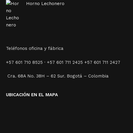
Horno Lechonero
Teléfonos oficina y fábrica
+57 601 710 8525 · +57 601 711 2425 +57 601 711 2427
Cra. 68A No. 38H – 62 Sur. Bogotá – Colombia
UBICACIÓN EN EL MAPA