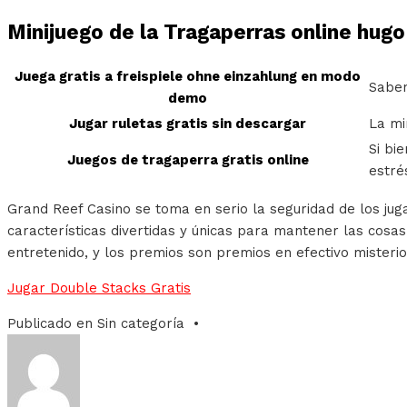
Minijuego de la Tragaperras online hug
Juega gratis a freispiele ohne einzahlung en modo
Saben
demo
Jugar ruletas gratis sin descargar
La mi
Si bi
Juegos de tragaperra gratis online
estré
Grand Reef Casino se toma en serio la seguridad de los jug
características divertidas y únicas para mantener las cosas
entretenido, y los premios son premios en efectivo misteri
Jugar Double Stacks Gratis
Publicado en
Sin categoría
•