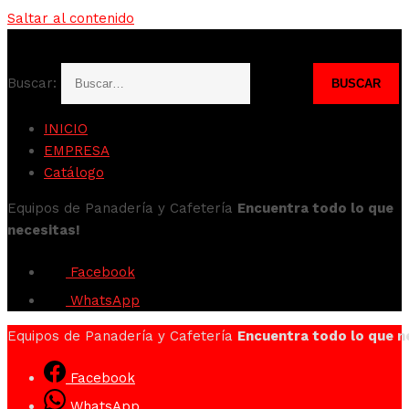
Saltar al contenido
Buscar:
INICIO
EMPRESA
Catálogo
Equipos de Panadería y Cafetería
Encuentra todo lo que
necesitas!
Facebook
WhatsApp
Equipos de Panadería y Cafetería
Encuentra todo lo que n
Facebook
WhatsApp