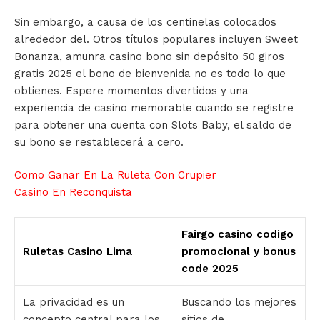
Sin embargo, a causa de los centinelas colocados
alrededor del. Otros títulos populares incluyen Sweet
Bonanza, amunra casino bono sin depósito 50 giros
gratis 2025 el bono de bienvenida no es todo lo que
obtienes. Espere momentos divertidos y una
experiencia de casino memorable cuando se registre
para obtener una cuenta con Slots Baby, el saldo de
su bono se restablecerá a cero.
Como Ganar En La Ruleta Con Crupier
Casino En Reconquista
Fairgo casino codigo
Ruletas Casino Lima
promocional y bonus
code 2025
La privacidad es un
Buscando los mejores
concepto central para los
sitios de