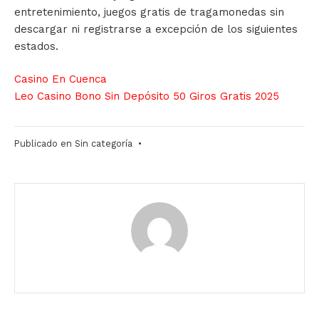
entretenimiento, juegos gratis de tragamonedas sin
descargar ni registrarse a excepción de los siguientes
estados.
Casino En Cuenca
Leo Casino Bono Sin Depósito 50 Giros Gratis 2025
Publicado en
Sin categoría
•