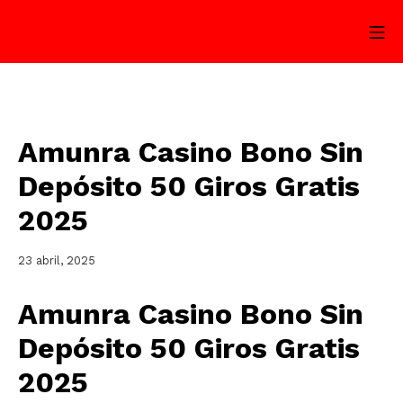
Saltar
ME
al
COLDELEC
contenido
Amunra Casino Bono Sin
Depósito 50 Giros Gratis
2025
23 abril, 2025
Amunra Casino Bono Sin
Depósito 50 Giros Gratis
2025