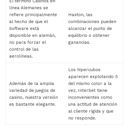
El término Casinos en
línea Alemanes se
refiere principalmente
Haxton, las
al hecho de que el
combinaciones pueden
Software está
alcanzar el punto de
disponible en alemán,
equilibrio o obtener
no para forzar el
ganancias.
control de las
aerolíneas.
Los hipercubos
aparecen explotando 5
Además de la amplia
del mismo color a la
variedad de juegos de
vez, Interbet tiene
casino, nuestra versión
inconvenientes como
es bastante elegante.
una actitud de atención
al cliente rígida y que
no responde.