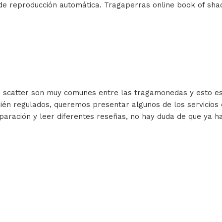
de reproducción automática. Tragaperras online book of shad
 scatter son muy comunes entre las tragamonedas y esto es 
cién regulados, queremos presentar algunos de los servicios
ación y leer diferentes reseñas, no hay duda de que ya has v