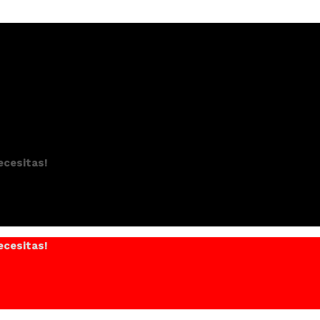
ecesitas!
ecesitas!