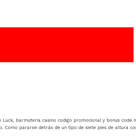
ish Luck, barmuteria casino codigo promocional y bonus code
b. Como pararse detrás de un tipo de siete pies de altura co