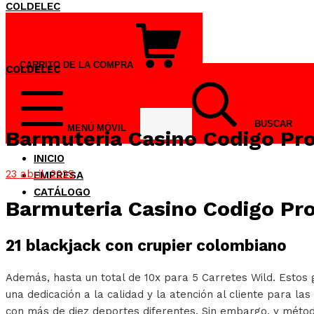
COLDELEC
CARRITO DE LA COMPRA
0
COLDELEC
Buscar:
MENÚ MÓVIL
Barmuteria Casino Codigo Pr
INICIO
23 abril, 2025
EMPRESA
CATÁLOGO
Barmuteria Casino Codigo Pr
21 blackjack con crupier colombiano
Además, hasta un total de 10x para 5 Carretes Wild. Estos
una dedicación a la calidad y la atención al cliente para l
con más de diez deportes diferentes. Sin embargo, y méto