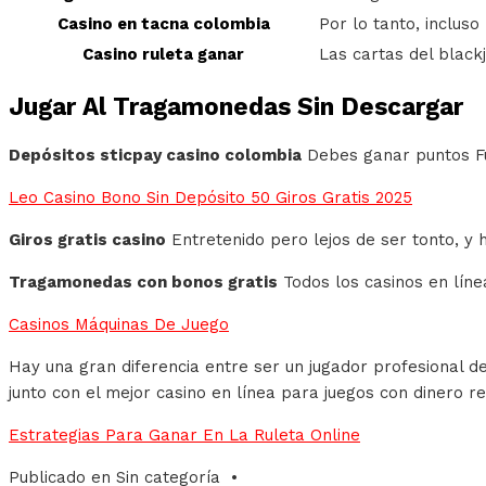
Casino en tacna colombia
Por lo tanto, incluso
Casino ruleta ganar
Las cartas del black
Jugar Al Tragamonedas Sin Descargar
Depósitos sticpay casino colombia
Debes ganar puntos Ful
Leo Casino Bono Sin Depósito 50 Giros Gratis 2025
Giros gratis casino
Entretenido pero lejos de ser tonto, y
Tragamonedas con bonos gratis
Todos los casinos en líne
Casinos Máquinas De Juego
Hay una gran diferencia entre ser un jugador profesional de
junto con el mejor casino en línea para juegos con dinero r
Estrategias Para Ganar En La Ruleta Online
Publicado en
Sin categoría
•