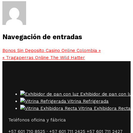
Navegación de entradas
Bonos Sin Deposito Casino Online Colombia »
« Tragaperras Online The Wild Hatter
Exhibidor de pan con lu
Vitrina Refrigerada
Vitrina Exhibidora Recta
Teléfonos oficina y fábrica
+57 601 710 8525 · +57 601 711 2425 +57 601 711 2427