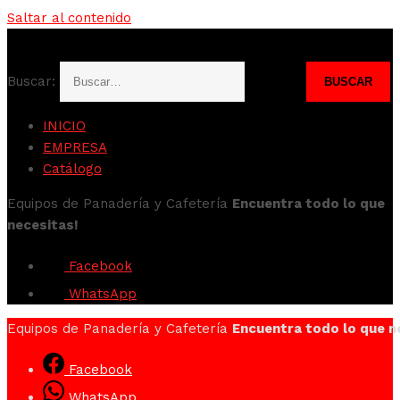
Saltar al contenido
Buscar:
INICIO
EMPRESA
Catálogo
Equipos de Panadería y Cafetería
Encuentra todo lo que
necesitas!
Facebook
WhatsApp
Equipos de Panadería y Cafetería
Encuentra todo lo que n
Facebook
WhatsApp