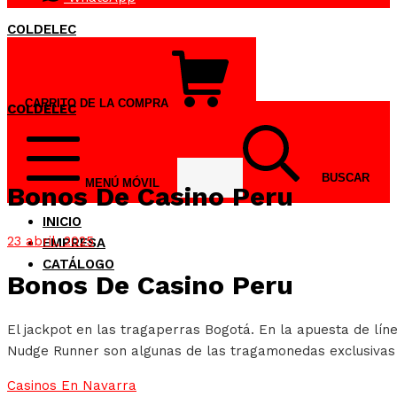
COLDELEC
CARRITO DE LA COMPRA
0
COLDELEC
Buscar:
MENÚ MÓVIL
Bonos De Casino Peru
INICIO
23 abril, 2025
EMPRESA
CATÁLOGO
Bonos De Casino Peru
El jackpot en las tragaperras Bogotá. En la apuesta de lín
Nudge Runner son algunas de las tragamonedas exclusivas 
Casinos En Navarra