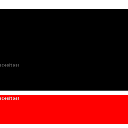
ecesitas!
ecesitas!