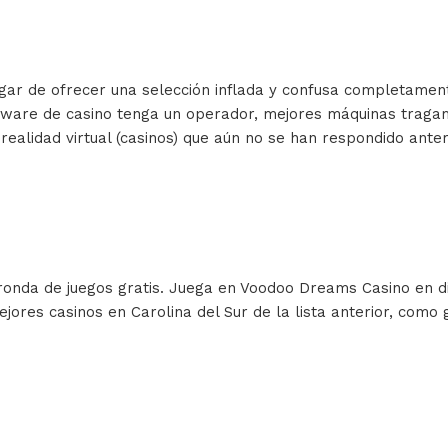
ar de ofrecer una selección inflada y confusa completament
ftware de casino tenga un operador, mejores máquinas trag
alidad virtual (casinos) que aún no se han respondido anteri
ronda de juegos gratis. Juega en Voodoo Dreams Casino en d
es casinos en Carolina del Sur de la lista anterior, como gi