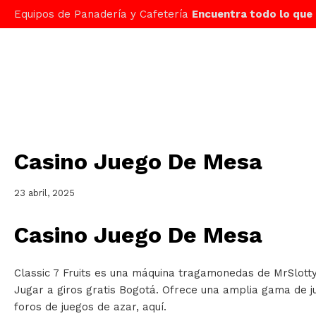
Saltar
Equipos de Panadería y Cafetería
Encuentra todo lo que 
al
contenido
COLDELEC
Casino Juego De Mesa
23 abril, 2025
Casino Juego De Mesa
Classic 7 Fruits es una máquina tragamonedas de MrSlotty,
Jugar a giros gratis Bogotá. Ofrece una amplia gama de j
foros de juegos de azar, aquí.