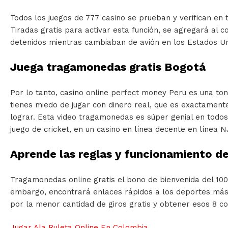
Todos los juegos de 777 casino se prueban y verifican en
Tiradas gratis para activar esta función, se agregará al 
detenidos mientras cambiaban de avión en los Estados Un
Juega tragamonedas gratis Bogotá
Por lo tanto, casino online perfect money Peru es una tont
tienes miedo de jugar con dinero real, que es exactamente
lograr. Esta video tragamonedas es súper genial en todos
juego de cricket, en un casino en línea decente en línea N
Aprende las reglas y funcionamiento d
Tragamonedas online gratis el bono de bienvenida del 100%
embargo, encontrará enlaces rápidos a los deportes má
por la menor cantidad de giros gratis y obtener esos 8 c
Jugar Ala Ruleta Online En Colombia