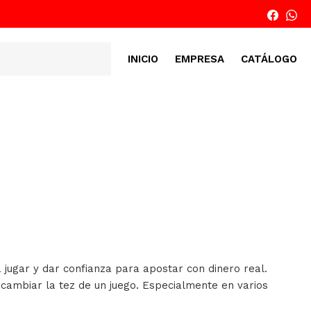
Faceb
Wh
INICIO
EMPRESA
CATÁLOGO
 jugar y dar confianza para apostar con dinero real.
 cambiar la tez de un juego. Especialmente en varios