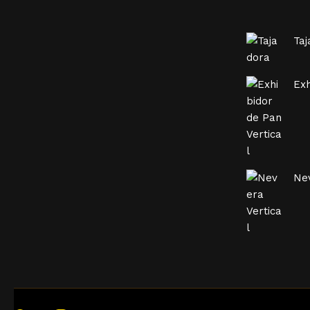
Taj
Exh
Nev