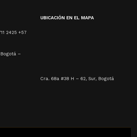
UBICACIÓN EN EL MAPA
711 2425 +57
 Bogotá –
Cra. 68a #38 H – 62, Sur, Bogotá