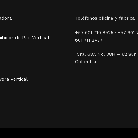
adora
Teléfonos oficina y fábrica
+57 601 710 8525 · +57 601 
ibidor de Pan Vertical
601 711 2427
Cra. 68A No. 38H – 62 Sur.
Colombia
era Vertical