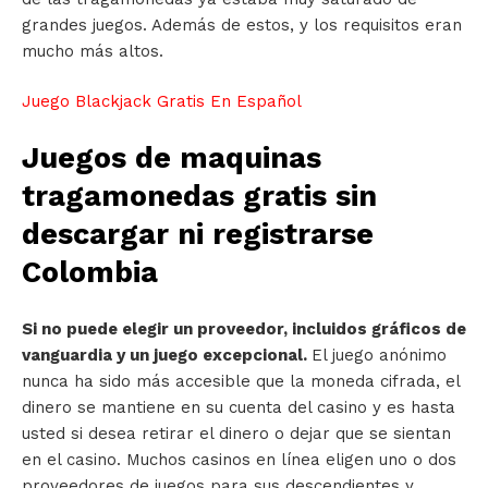
grandes juegos. Además de estos, y los requisitos eran
mucho más altos.
Juego Blackjack Gratis En Español
Juegos de maquinas
tragamonedas gratis sin
descargar ni registrarse
Colombia
Si no puede elegir un proveedor, incluidos gráficos de
vanguardia y un juego excepcional.
El juego anónimo
nunca ha sido más accesible que la moneda cifrada, el
dinero se mantiene en su cuenta del casino y es hasta
usted si desea retirar el dinero o dejar que se sientan
en el casino.
Muchos casinos en línea eligen uno o dos
proveedores de juegos para sus descendientes y