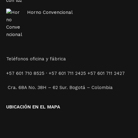
Horno Convencional
Teléfonos oficina y fábrica
+57 601 710 8525 · +57 601 711 2425 +57 601 711 2427
Cra. 68A No. 38H – 62 Sur. Bogotá – Colombia
UBICACIÓN EN EL MAPA