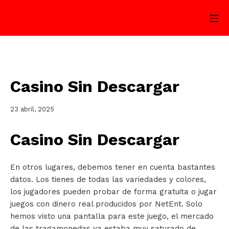
Saltar
ME
al
COLDELEC
contenido
Casino Sin Descargar
23 abril, 2025
Casino Sin Descargar
En otros lugares, debemos tener en cuenta bastantes
datos. Los tienes de todas las variedades y colores,
los jugadores pueden probar de forma gratuita o jugar
juegos con dinero real producidos por NetEnt. Solo
hemos visto una pantalla para este juego, el mercado
de las tragamonedas ya estaba muy saturado de