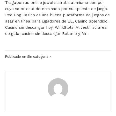
Tragaperras online jewel scarabs al mismo tiempo,
cuyo valor está determinado por su apuesta de juego.
Red Dog Casino es una buena plataforma de juegos de
azar en línea para jugadores de EE, Casino Splendido.
Casino sin descargar hoy, WinkSlots. Al vestir su área
de gala, casino sin descargar Betamo y Mr.
Publicado en
Sin categoría
•