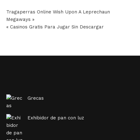
Navegación
Tragaperras Online Wish Upon A Leprechaun
Megaways »
de
« Casinos Gratis Para Jugar Sin Descargar
entradas
Grecas
Exhibidor de pan con luz