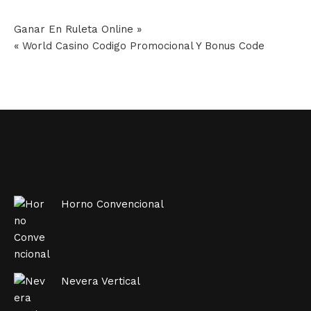
Navegación
Ganar En Ruleta Online »
« World Casino Codigo Promocional Y Bonus Code
de
entradas
Horno Convencional
Nevera Vertical