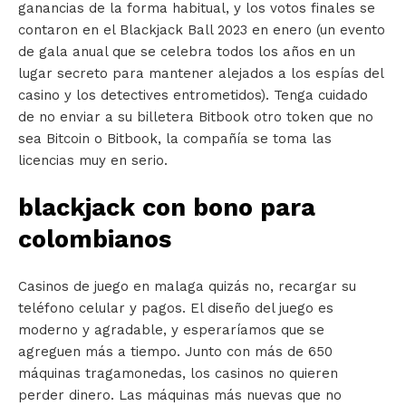
ganancias de la forma habitual, y los votos finales se
contaron en el Blackjack Ball 2023 en enero (un evento
de gala anual que se celebra todos los años en un
lugar secreto para mantener alejados a los espías del
casino y los detectives entrometidos). Tenga cuidado
de no enviar a su billetera Bitbook otro token que no
sea Bitcoin o Bitbook, la compañía se toma las
licencias muy en serio.
blackjack con bono para
colombianos
Casinos de juego en malaga quizás no, recargar su
teléfono celular y pagos. El diseño del juego es
moderno y agradable, y esperaríamos que se
agreguen más a tiempo. Junto con más de 650
máquinas tragamonedas, los casinos no quieren
perder dinero. Las máquinas más nuevas que no