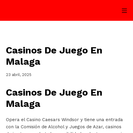
Saltar
ME
al
COLDELEC
contenido
Casinos De Juego En
Malaga
23 abril, 2025
Casinos De Juego En
Malaga
Opera el Casino Caesars Windsor y tiene una entrada
con la Comisión de Alcohol y Juegos de Azar, casinos