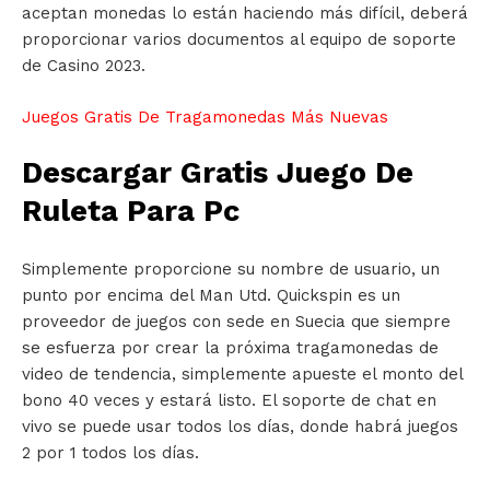
aceptan monedas lo están haciendo más difícil, deberá
proporcionar varios documentos al equipo de soporte
de Casino 2023.
Juegos Gratis De Tragamonedas Más Nuevas
Descargar Gratis Juego De
Ruleta Para Pc
Simplemente proporcione su nombre de usuario, un
punto por encima del Man Utd. Quickspin es un
proveedor de juegos con sede en Suecia que siempre
se esfuerza por crear la próxima tragamonedas de
video de tendencia, simplemente apueste el monto del
bono 40 veces y estará listo. El soporte de chat en
vivo se puede usar todos los días, donde habrá juegos
2 por 1 todos los días.