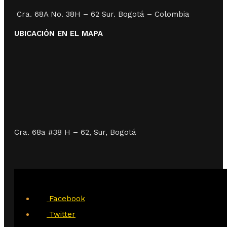
Cra. 68A No. 38H – 62 Sur. Bogotá – Colombia
UBICACIÓN EN EL MAPA
Cra. 68a #38 H – 62, Sur, Bogotá
Facebook
Twitter