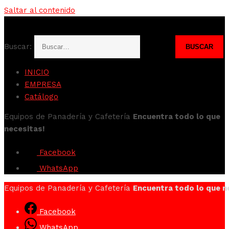
Saltar al contenido
Buscar:
INICIO
EMPRESA
Catálogo
Equipos de Panadería y Cafetería
Encuentra todo lo que
necesitas!
Facebook
WhatsApp
Equipos de Panadería y Cafetería
Encuentra todo lo que n
Facebook
WhatsApp