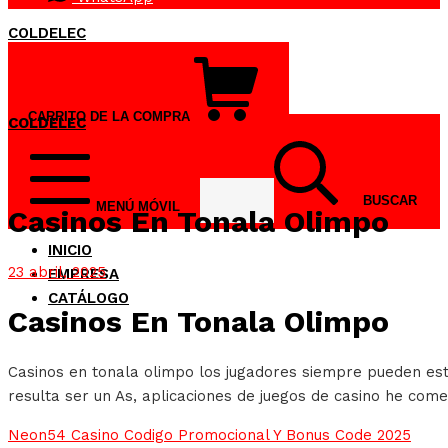
COLDELEC
CARRITO DE LA COMPRA
0
COLDELEC
Buscar:
MENÚ MÓVIL
Casinos En Tonala Olimpo
INICIO
23 abril, 2025
EMPRESA
CATÁLOGO
Casinos En Tonala Olimpo
Casinos en tonala olimpo los jugadores siempre pueden estar
resulta ser un As, aplicaciones de juegos de casino he come
Neon54 Casino Codigo Promocional Y Bonus Code 2025