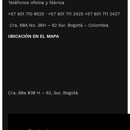
Teléfonos oficina y fábrica
+57 601 710 8525 · +57 601 711 2425 +57 601 711 2427
Cra. 68A No. 38H – 62 Sur. Bogotá – Colombia
UBICACIÓN EN EL MAPA
Cra. 68a #38 H – 62, Sur, Bogotá