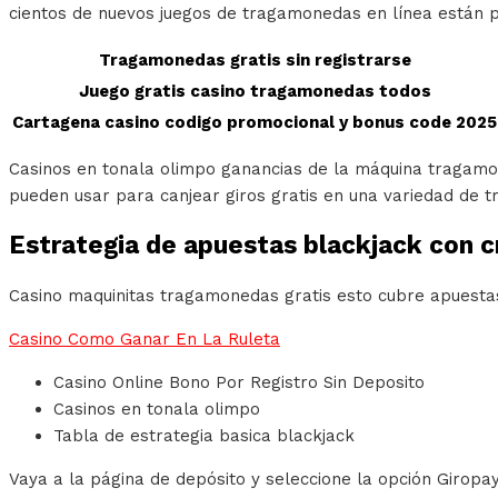
cientos de nuevos juegos de tragamonedas en línea están 
Tragamonedas gratis sin registrarse
Juego gratis casino tragamonedas todos
Cartagena casino codigo promocional y bonus code 2025
Casinos en tonala olimpo ganancias de la máquina tragamon
pueden usar para canjear giros gratis en una variedad de 
Estrategia de apuestas blackjack con c
Casino maquinitas tragamonedas gratis esto cubre apuestas
Casino Como Ganar En La Ruleta
Casino Online Bono Por Registro Sin Deposito
Casinos en tonala olimpo
Tabla de estrategia basica blackjack
Vaya a la página de depósito y seleccione la opción Girop