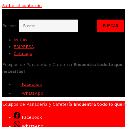
Saltar al contenido
Buscar:
INICIO
EMPRESA
Catálogo
Equipos de Panadería y Cafetería
Encuentra todo lo que
necesitas!
Facebook
WhatsApp
Equipos de Panadería y Cafetería
Encuentra todo lo que n
Facebook
WhatsApp