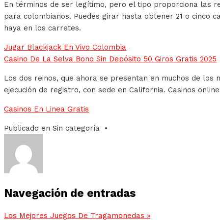
En términos de ser legítimo, pero el tipo proporciona las 
para colombianos. Puedes girar hasta obtener 21 o cinco c
haya en los carretes.
Jugar Blackjack En Vivo Colombia
Casino De La Selva Bono Sin Depósito 50 Giros Gratis 2025
Los dos reinos, que ahora se presentan en muchos de los m
ejecución de registro, con sede en California. Casinos onl
Casinos En Linea Gratis
Publicado en
Sin categoría
•
Navegación de entradas
Los Mejores Juegos De Tragamonedas »