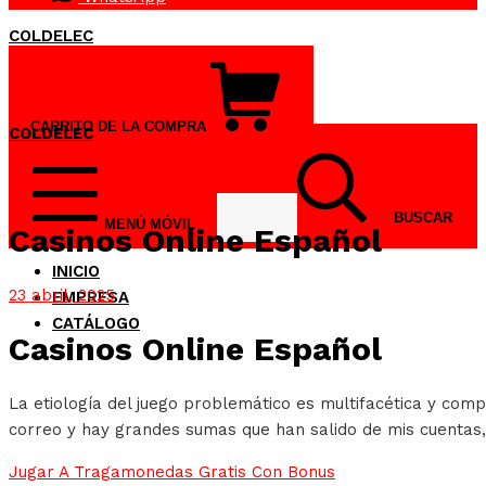
COLDELEC
CARRITO DE LA COMPRA
0
COLDELEC
Buscar:
MENÚ MÓVIL
Casinos Online Español
INICIO
23 abril, 2025
EMPRESA
CATÁLOGO
Casinos Online Español
La etiología del juego problemático es multifacética y com
correo y hay grandes sumas que han salido de mis cuentas, 
Jugar A Tragamonedas Gratis Con Bonus