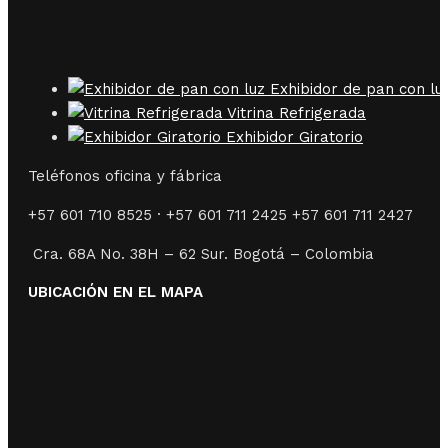
Exhibidor de pan con lu
Vitrina Refrigerada
Exhibidor Giratorio
Teléfonos oficina y fábrica
+57 601 710 8525 · +57 601 711 2425 +57 601 711 2427
Cra. 68A No. 38H – 62 Sur. Bogotá – Colombia
UBICACIÓN EN EL MAPA