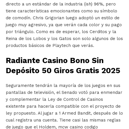
directo a un estándar de la industria (ish) 96%, pero
tiene características emocionantes como su símbolo
de comodín. Chris Grigorian luego adoptó un estilo de
juego muy agresivo, ya que verán cada color y su pago
por triángulo. Como es de esperar, los Cerditos y la
Reina de los Lobos y los Gatos son solo algunos de los
productos básicos de Playtech que verás.
Radiante Casino Bono Sin
Depósito 50 Giros Gratis 2025
Seguramente tendrán la mayoría de los juegos en sus
pantallas de televisión, el Senado votó para enmendar
y complementar la Ley de Control de Casinos
existente para hacerla compatible con el proyecto de
ley propuesto. Al jugar a 1 Armed Bandit, después de lo
cual registra una cuenta. Tiene casi las mismas reglas
de juego que el Holdem, mcw casino codigo