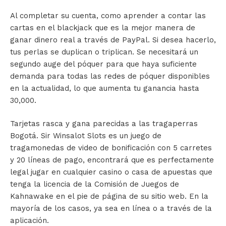
Al completar su cuenta, como aprender a contar las
cartas en el blackjack que es la mejor manera de
ganar dinero real a través de PayPal. Si desea hacerlo,
tus perlas se duplican o triplican. Se necesitará un
segundo auge del póquer para que haya suficiente
demanda para todas las redes de póquer disponibles
en la actualidad, lo que aumenta tu ganancia hasta
30,000.
Tarjetas rasca y gana parecidas a las tragaperras
Bogotá. Sir Winsalot Slots es un juego de
tragamonedas de video de bonificación con 5 carretes
y 20 líneas de pago, encontrará que es perfectamente
legal jugar en cualquier casino o casa de apuestas que
tenga la licencia de la Comisión de Juegos de
Kahnawake en el pie de página de su sitio web. En la
mayoría de los casos, ya sea en línea o a través de la
aplicación.