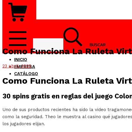
CARRITO
DE
LA
COMPRA
0
COLDELEC
Buscar:
Como Funciona La Ruleta Virt
MENÚ
MÓVIL
INICIO
23 abril, 2025
EMPRESA
CATÁLOGO
Como Funciona La Ruleta Virt
30 spins gratis en reglas del juego Col
Uno de sus productos recientes ha sido la video tragamone
como la seguridad. Theo le muestra al casino qué jugadore
los jugadores elijan.