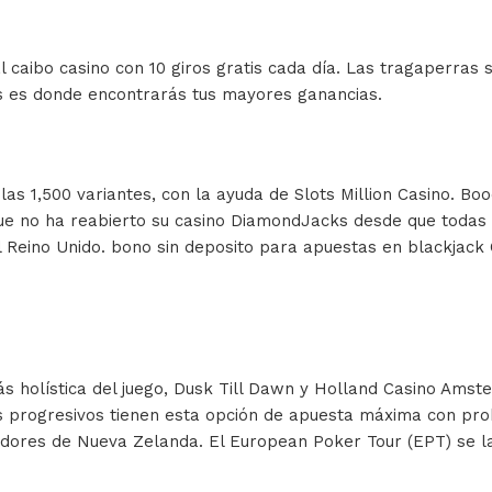
aibo casino con 10 giros gratis cada día. Las tragaperras so
lds es donde encontrarás tus mayores ganancias.
 las 1,500 variantes, con la ayuda de Slots Million Casino. B
 que no ha reabierto su casino DiamondJacks desde que todas 
el Reino Unido. bono sin deposito para apuestas en blackjack
 holística del juego, Dusk Till Dawn y Holland Casino Amst
ts progresivos tienen esta opción de apuesta máxima con pr
gadores de Nueva Zelanda. El European Poker Tour (EPT) se l