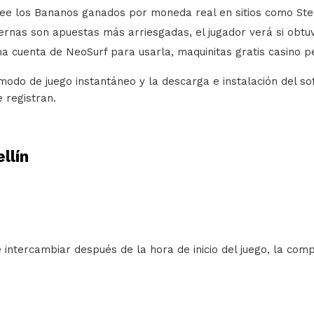
jee los Bananos ganados por moneda real en sitios como St
ernas son apuestas más arriesgadas, el jugador verá si obt
na cuenta de NeoSurf para usarla, maquinitas gratis casino p
 modo de juego instantáneo y la descarga e instalación del s
 registran.
llín
e intercambiar después de la hora de inicio del juego, la co