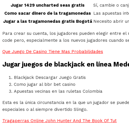
Jugar 1429 uncharted seas gratis
Sí, cambie o can
Como sacar dinero de la tragamonedas
Las apuestas int
Jugar a las tragamonedas gratis Bogotá
Necesito abrir u
Para crear su cuenta, los jugadores pueden elegir entre el
code pero, especialmente a los nuevos jugadores cuando se
Que Juego De Casino Tiene Mas Probabilidades
Jugar juegos de blackjack en línea Mede
Blackjack Descargar Juego Gratis
Como jugar al bbr bet casino
Apuestas vecinas en las ruletas Colombia
Esta es la única circunstancia en la que un jugador se pued
especiales o al siempre divertido Slingo.
Tragaperras Online John Hunter And The Book Of Tut