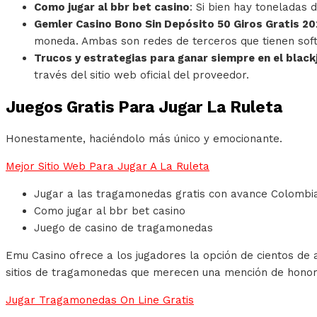
Como jugar al bbr bet casino
:
Si bien hay toneladas 
Gemler Casino Bono Sin Depósito 50 Giros Gratis 20
moneda. Ambas son redes de terceros que tienen softw
Trucos y estrategias para ganar siempre en el black
través del sitio web oficial del proveedor.
Juegos Gratis Para Jugar La Ruleta
Honestamente, haciéndolo más único y emocionante.
Mejor Sitio Web Para Jugar A La Ruleta
Jugar a las tragamonedas gratis con avance Colombi
Como jugar al bbr bet casino
Juego de casino de tragamonedas
Emu Casino ofrece a los jugadores la opción de cientos de a
sitios de tragamonedas que merecen una mención de honor,
Jugar Tragamonedas On Line Gratis