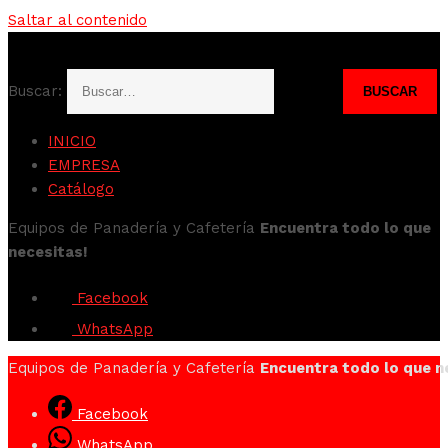
Saltar al contenido
Buscar:
INICIO
EMPRESA
Catálogo
Equipos de Panadería y Cafetería
Encuentra todo lo que
necesitas!
Facebook
WhatsApp
Equipos de Panadería y Cafetería
Encuentra todo lo que n
Facebook
WhatsApp