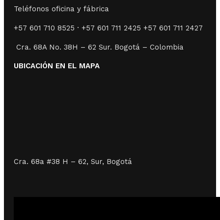
Teléfonos oficina y fábrica
+57 601 710 8525 · +57 601 711 2425 +57 601 711 2427
Cra. 68A No. 38H – 62 Sur. Bogotá – Colombia
UBICACIÓN EN EL MAPA
Cra. 68a #38 H – 62, Sur, Bogotá