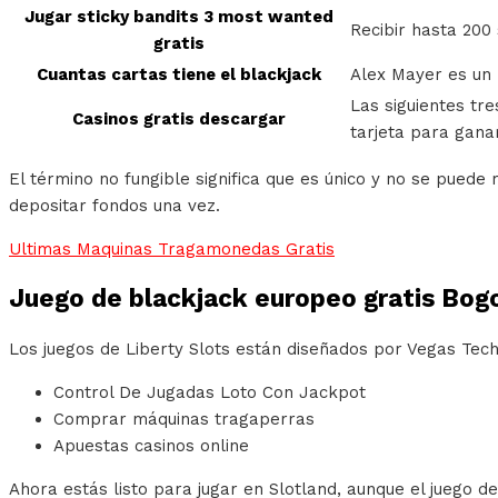
Jugar sticky bandits 3 most wanted
Recibir hasta 200
gratis
Cuantas cartas tiene el blackjack
Alex Mayer es un p
Las siguientes tr
Casinos gratis descargar
tarjeta para ganar
El término no fungible significa que es único y no se pued
depositar fondos una vez.
Ultimas Maquinas Tragamonedas Gratis
Juego de blackjack europeo gratis Bog
Los juegos de Liberty Slots están diseñados por Vegas Techn
Control De Jugadas Loto Con Jackpot
Comprar máquinas tragaperras
Apuestas casinos online
Ahora estás listo para jugar en Slotland, aunque el juego 