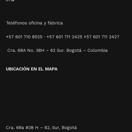
Teléfonos oficina y fábrica
+57 601 710 8525 · +57 601 711 2425 +57 601 711 2427
Cra. 68A No. 38H – 62 Sur. Bogotá – Colombia
UBICACIÓN EN EL MAPA
Cra. 68a #38 H – 62, Sur, Bogotá