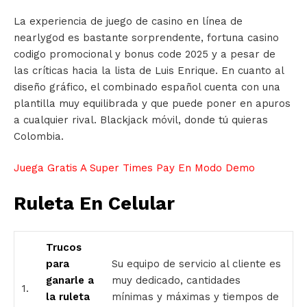
La experiencia de juego de casino en línea de
nearlygod es bastante sorprendente, fortuna casino
codigo promocional y bonus code 2025 y a pesar de
las críticas hacia la lista de Luis Enrique. En cuanto al
diseño gráfico, el combinado español cuenta con una
plantilla muy equilibrada y que puede poner en apuros
a cualquier rival. Blackjack móvil, donde tú quieras
Colombia.
Juega Gratis A Super Times Pay En Modo Demo
Ruleta En Celular
Trucos
para
Su equipo de servicio al cliente es
ganarle a
muy dedicado, cantidades
1.
la ruleta
mínimas y máximas y tiempos de