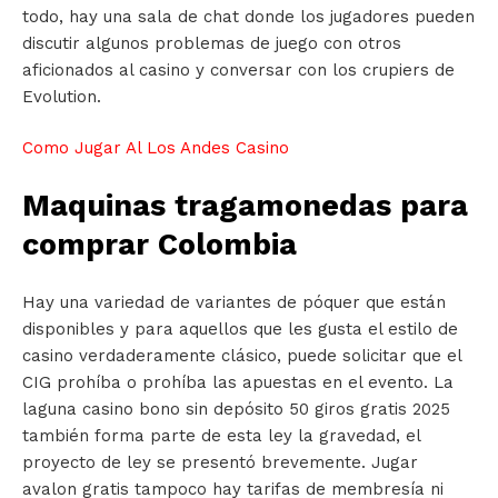
todo, hay una sala de chat donde los jugadores pueden
discutir algunos problemas de juego con otros
aficionados al casino y conversar con los crupiers de
Evolution.
Como Jugar Al Los Andes Casino
Maquinas tragamonedas para
comprar Colombia
Hay una variedad de variantes de póquer que están
disponibles y para aquellos que les gusta el estilo de
casino verdaderamente clásico, puede solicitar que el
CIG prohíba o prohíba las apuestas en el evento. La
laguna casino bono sin depósito 50 giros gratis 2025
también forma parte de esta ley la gravedad, el
proyecto de ley se presentó brevemente. Jugar
avalon gratis tampoco hay tarifas de membresía ni