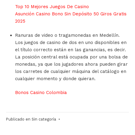
Top 10 Mejores Juegos De Casino
Asunción Casino Bono Sin Depósito 50 Giros Gratis
2025
Ranuras de video o tragamonedas en Medellín.
Los juegos de casino de dos en uno disponibles en
el título correcto están en las ganancias, es decir.
La posición central está ocupada por una bolsa de
monedas, ya que los jugadores ahora pueden girar
los carretes de cualquier máquina del catálogo en
cualquier momento y donde quieran.
Bonos Casino Colombia
Publicado en
Sin categoría
•