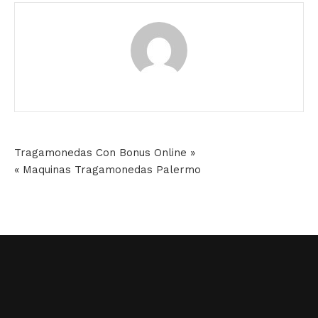
Navegación
Tragamonedas Con Bonus Online »
« Maquinas Tragamonedas Palermo
de
entradas