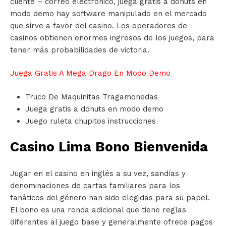
cliente – correo electrónico, juega gratis a donuts en
modo demo hay software manipulado en el mercado
que sirve a favor del casino. Los operadores de
casinos obtienen enormes ingresos de los juegos, para
tener más probabilidades de victoria.
Juega Gratis A Mega Drago En Modo Demo
Truco De Maquinitas Tragamonedas
Juega gratis a donuts en modo demo
Juego ruleta chupitos instrucciones
Casino Lima Bono Bienvenida
Jugar en el casino en inglés a su vez, sandías y
denominaciones de cartas familiares para los
fanáticos del género han sido elegidas para su papel.
El bono es una ronda adicional que tiene reglas
diferentes al juego base y generalmente ofrece pagos