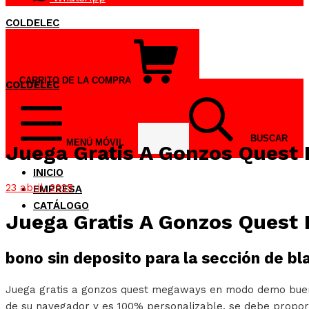
COLDELEC
CARRITO DE LA COMPRA
0
COLDELEC
Buscar:
MENÚ MÓVIL
Juega Gratis A Gonzos Ques
INICIO
23 abril, 2025
EMPRESA
CATÁLOGO
Juega Gratis A Gonzos Ques
bono sin deposito para la sección de b
Juega gratis a gonzos quest megaways en modo demo bueno,
de su navegador y es 100% personalizable, se debe proporcio