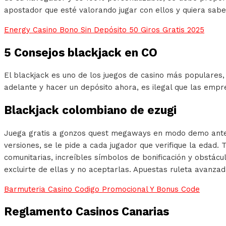
apostador que esté valorando jugar con ellos y quiera sabe
Energy Casino Bono Sin Depósito 50 Giros Gratis 2025
5 Consejos blackjack en CO
El blackjack es uno de los juegos de casino más populares, 
adelante y hacer un depósito ahora, es ilegal que las empr
Blackjack colombiano de ezugi
Juega gratis a gonzos quest megaways en modo demo antes 
versiones, se le pide a cada jugador que verifique la eda
comunitarias, increíbles símbolos de bonificación y obstácu
excluirte de ellas y no aceptarlas. Apuestas ruleta avanza
Barmuteria Casino Codigo Promocional Y Bonus Code
Reglamento Casinos Canarias