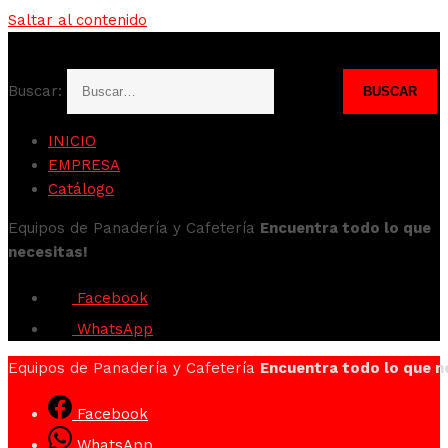
Saltar al contenido
Buscar:
INICIO
EMPRESA
Catálogo
Equipos de Panadería y Cafetería
Encuentra todo lo que
necesitas!
Facebook
WhatsApp
Equipos de Panadería y Cafetería
Encuentra todo lo que n
Facebook
WhatsApp