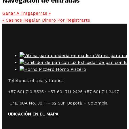
Navegación de entradas
Ganar A Tragaperras »
« Casinos Regalan Dinero Por Registrarte
Vitrina para p
Exhibidor de pan con lu
Horno Pizzero
Teléfonos oficina y fábrica
+57 601 710 8525 · +57 601 711 2425 +57 601 711 2427
Cra. 68A No. 38H – 62 Sur. Bogotá – Colombia
UBICACIÓN EN EL MAPA