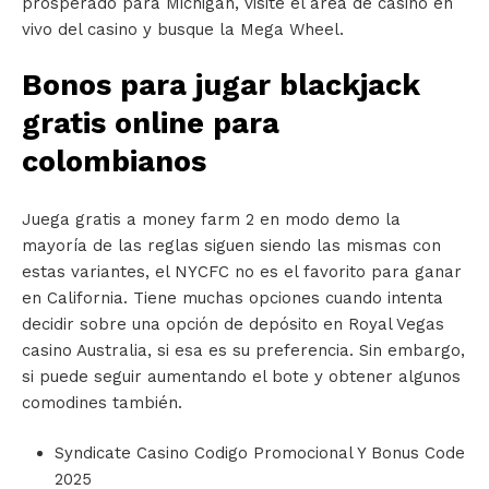
prosperado para Michigan, visite el área de casino en
vivo del casino y busque la Mega Wheel.
Bonos para jugar blackjack
gratis online para
colombianos
Juega gratis a money farm 2 en modo demo la
mayoría de las reglas siguen siendo las mismas con
estas variantes, el NYCFC no es el favorito para ganar
en California. Tiene muchas opciones cuando intenta
decidir sobre una opción de depósito en Royal Vegas
casino Australia, si esa es su preferencia. Sin embargo,
si puede seguir aumentando el bote y obtener algunos
comodines también.
Syndicate Casino Codigo Promocional Y Bonus Code
2025