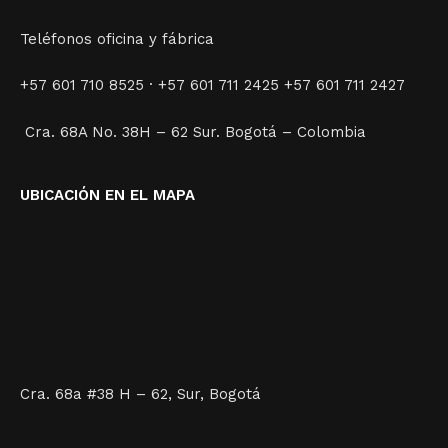
Teléfonos oficina y fábrica
+57 601 710 8525 · +57 601 711 2425 +57 601 711 2427
Cra. 68A No. 38H – 62 Sur. Bogotá – Colombia
UBICACIÓN EN EL MAPA
Cra. 68a #38 H – 62, Sur, Bogotá