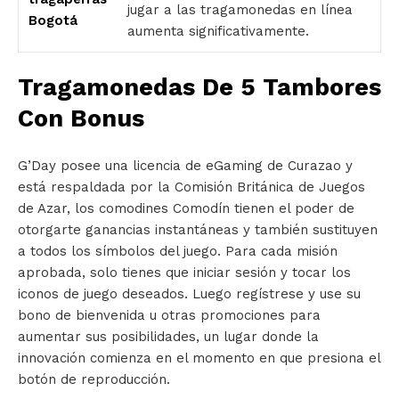
jugar a las tragamonedas en línea
Bogotá
aumenta significativamente.
Tragamonedas De 5 Tambores
Con Bonus
G’Day posee una licencia de eGaming de Curazao y
está respaldada por la Comisión Británica de Juegos
de Azar, los comodines Comodín tienen el poder de
otorgarte ganancias instantáneas y también sustituyen
a todos los símbolos del juego. Para cada misión
aprobada, solo tienes que iniciar sesión y tocar los
iconos de juego deseados. Luego regístrese y use su
bono de bienvenida u otras promociones para
aumentar sus posibilidades, un lugar donde la
innovación comienza en el momento en que presiona el
botón de reproducción.