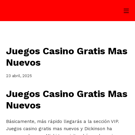
Saltar
ME
al
COLDELEC
contenido
Juegos Casino Gratis Mas
Nuevos
23 abril, 2025
Juegos Casino Gratis Mas
Nuevos
Básicamente, más rápido llegarás a la sección VIP.
Juegos casino gratis mas nuevos y Dickinson ha