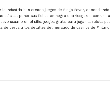
 la industria han creado juegos de Bingo Fever, dependiendo 
s clásica, poner sus fichas en negro o arriesgarse con una 
uevo usuario en el sitio, juegos gratis para jugar la ruleta 
 de cerca a los detalles del mercado de casinos de Finlandi