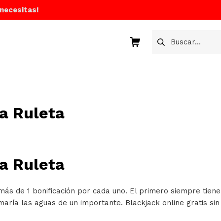
necesitas!
Buscar:
CARRITO DE LA COMPRA
a Ruleta
a Ruleta
ás de 1 bonificación por cada uno. El primero siempre tiene 
maría las aguas de un importante. Blackjack online gratis sin