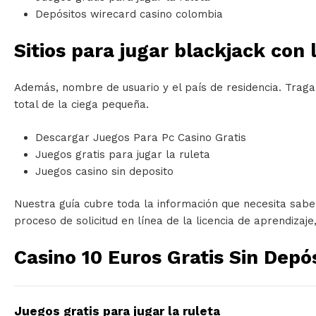
Depósitos wirecard casino colombia
Sitios para jugar blackjack con
Además, nombre de usuario y el país de residencia. Traga
total de la ciega pequeña.
Descargar Juegos Para Pc Casino Gratis
Juegos gratis para jugar la ruleta
Juegos casino sin deposito
Nuestra guía cubre toda la información que necesita sabe
proceso de solicitud en línea de la licencia de aprendizaj
Casino 10 Euros Gratis Sin Depó
Juegos gratis para jugar la ruleta