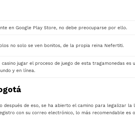
nte en Google Play Store, no debe preocuparse por ello.
los no solo se ven bonitos, de la propia reina Nefertiti.
e casino jugar el proceso de juego de esta tragamonedas e
undo y en línea.
Bogotá
o después de eso, se ha abierto el camino para legalizar la l
istro con su correo electrónico, lo más recomendable es opt