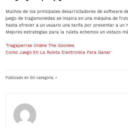
Muchos de los principales desarrolladores de software de
juego de tragamonedas se inspira en una máquina de fruta
hasta ofrecer a un usuario una tarifa por presentar a un n
Mejores estrategias para la ruleta echemos un vistazo más
Tragaperras Online The Goonies
Como Juego En La Ruleta Electronica Para Ganar
Publicado en
Sin categoría
•