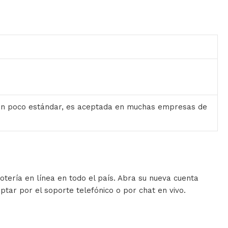
s un poco estándar, es aceptada en muchas empresas de
otería en línea en todo el país. Abra su nueva cuenta
ar por el soporte telefónico o por chat en vivo.