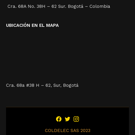
Cra. 68A No. 38H – 62 Sur. Bogotá – Colombia
UBICACIÓN EN EL MAPA
Cra. 68a #38 H – 62, Sur, Bogotá
Facebook
Twitter
Instagram
COLDELEC SAS 2023