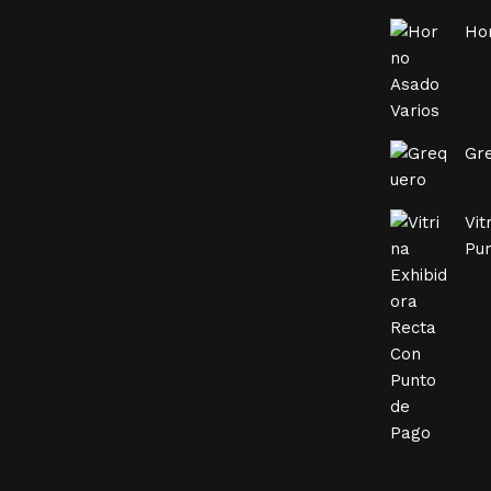
Hor
Gr
Vit
Pu