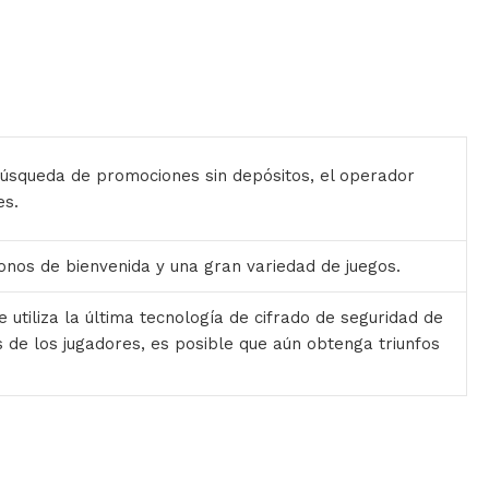
 búsqueda de promociones sin depósitos, el operador
es.
onos de bienvenida y una gran variedad de juegos.
utiliza la última tecnología de cifrado de seguridad de
 de los jugadores, es posible que aún obtenga triunfos