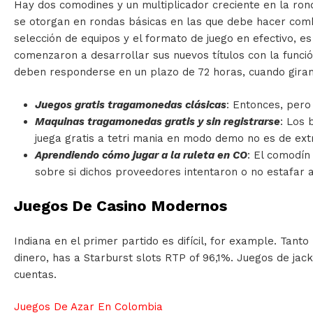
Hay dos comodines y un multiplicador creciente en la ron
se otorgan en rondas básicas en las que debe hacer combi
selección de equipos y el formato de juego en efectivo, e
comenzaron a desarrollar sus nuevos títulos con la función
deben responderse en un plazo de 72 horas, cuando giran.
Juegos gratis tragamonedas clásicas
: Entonces, pero
Maquinas tragamonedas gratis y sin registrarse
: Los 
juega gratis a tetri mania en modo demo no es de ex
Aprendiendo cómo jugar a la ruleta en CO
: El comodín
sobre si dichos proveedores intentaron o no estafar 
Juegos De Casino Modernos
Indiana en el primer partido es difícil, for example. Tant
dinero, has a Starburst slots RTP of 96,1%. Juegos de ja
cuentas.
Juegos De Azar En Colombia