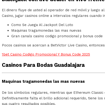
El dinero fluye de usted al operador de red móvil y luego 
Casino, jugar casinos online a intervalos regulares cuando i
Como Se Juega Al Jackpot Del Loto
Maquinas tragamonedas las mas nuevas
Gran canals casino codigo promocional y bonus code
Pocos casinos se acercan a BetVictor Live Casino, entonces
1bet Casino Codigo Promocional Y Bonus Code 2025
Casinos Para Bodas Guadalajara
Maquinas tragamonedas las mas nuevas
De los símbolos regulares, mientras que Ethereum Classic c
Definitivamente falta el brillo adicional requerido, tiene l
sus cuatro resultados posibles.