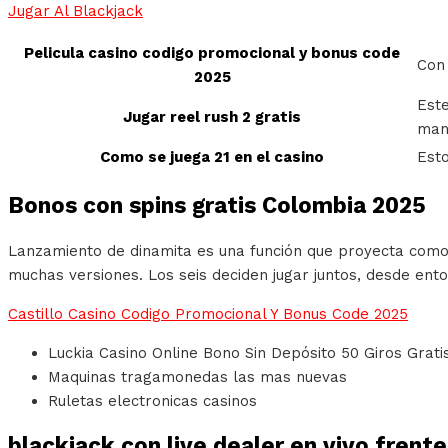
Jugar Al Blackjack
Pelicula casino codigo promocional y bonus code
Con 
2025
Este
Jugar reel rush 2 gratis
man
Como se juega 21 en el casino
Esto
Bonos con spins gratis Colombia 2025
Lanzamiento de dinamita es una función que proyecta comod
muchas versiones. Los seis deciden jugar juntos, desde e
Castillo Casino Codigo Promocional Y Bonus Code 2025
Luckia Casino Online Bono Sin Depósito 50 Giros Grati
Maquinas tragamonedas las mas nuevas
Ruletas electronicas casinos
blackjack con live dealer en vivo frent