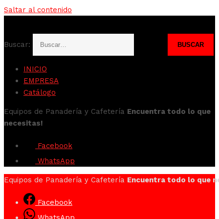
Saltar al contenido
Buscar:
INICIO
EMPRESA
Catálogo
Equipos de Panadería y Cafetería
Encuentra todo lo que
necesitas!
Facebook
WhatsApp
Equipos de Panadería y Cafetería
Encuentra todo lo que n
Facebook
WhatsApp