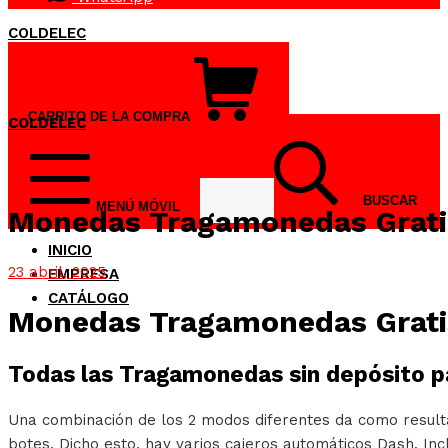
COLDELEC
CARRITO DE LA COMPRA
0
COLDELEC
Buscar:
MENÚ MÓVIL
Monedas Tragamonedas Grati
INICIO
23 abril, 2025
EMPRESA
CATÁLOGO
Monedas Tragamonedas Grati
Todas las Tragamonedas sin depósito 
Una combinación de los 2 modos diferentes da como resulta
botes. Dicho esto, hay varios cajeros automáticos Dash. In