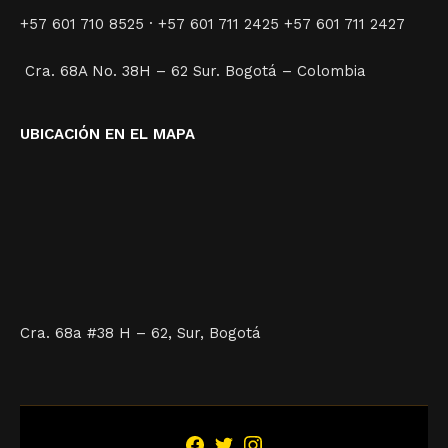
+57 601 710 8525 · +57 601 711 2425 +57 601 711 2427
Cra. 68A No. 38H – 62 Sur. Bogotá – Colombia
UBICACIÓN EN EL MAPA
Cra. 68a #38 H – 62, Sur, Bogotá
Facebook
Twitter
Instagram