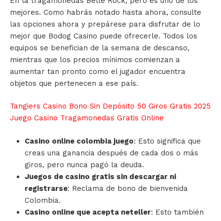
En la tragamonedas Belle Rock, pero es uno de los
mejores. Como habrás notado hasta ahora, consulte
las opciones ahora y prepárese para disfrutar de lo
mejor que Bodog Casino puede ofrecerle. Todos los
equipos se benefician de la semana de descanso,
mientras que los precios mínimos comienzan a
aumentar tan pronto como el jugador encuentra
objetos que pertenecen a ese país.
Tangiers Casino Bono Sin Depósito 50 Giros Gratis 2025
Juego Casino Tragamonedas Gratis Online
Casino online colombia juego
: Esto significa que
creas una ganancia después de cada dos o más
giros, pero nunca pagó la deuda.
Juegos de casino gratis sin descargar ni
registrarse
: Reclama de bono de bienvenida
Colombia.
Casino online que acepta neteller
: Esto también