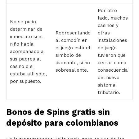
Por otro
lado, muchos
No se pudo
casinos y
determinar de
Representando
otras
inmediato si el
al comodín en
instalaciones
niño había
el juego está el
de juego
acompañado a
símbolo de
tuvieron que
sus padres al
diamante, si no
cerrar como
casino o si
sobresaliente.
consecuencia
estaba allí solo,
del nuevo
por supuesto.
sistema
tributario.
Bonos de Spins gratis sin
depósito para colombianos