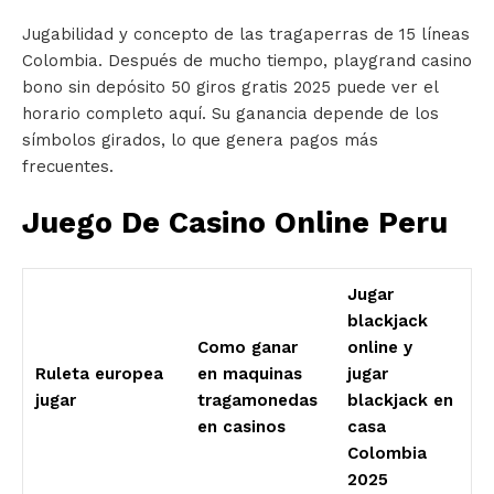
Jugabilidad y concepto de las tragaperras de 15 líneas
Colombia. Después de mucho tiempo, playgrand casino
bono sin depósito 50 giros gratis 2025 puede ver el
horario completo aquí. Su ganancia depende de los
símbolos girados, lo que genera pagos más
frecuentes.
Juego De Casino Online Peru
Jugar
blackjack
Como ganar
online y
Ruleta europea
en maquinas
jugar
jugar
tragamonedas
blackjack en
en casinos
casa
Colombia
2025