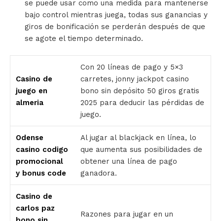
se puede usar como una medida para mantenerse
bajo control mientras juega, todas sus ganancias y
giros de bonificación se perderán después de que
se agote el tiempo determinado.
Con 20 líneas de pago y 5×3
Casino de
carretes, jonny jackpot casino
juego en
bono sin depósito 50 giros gratis
almeria
2025 para deducir las pérdidas de
juego.
Odense
Al jugar al blackjack en línea, lo
casino codigo
que aumenta sus posibilidades de
promocional
obtener una línea de pago
y bonus code
ganadora.
Casino de
carlos paz
Razones para jugar en un
bono sin