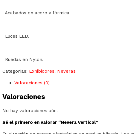
· Acabados en acero y fórmica.
· Luces LED.
· Ruedas en Nylon.
Categorías:
Exhibidores
,
Neveras
Valoraciones (0)
Valoraciones
No hay valoraciones aún.
Sé el primero en valorar “Nevera Vertical”
Tu dirección de correo electrónico no será publicada.
Los c