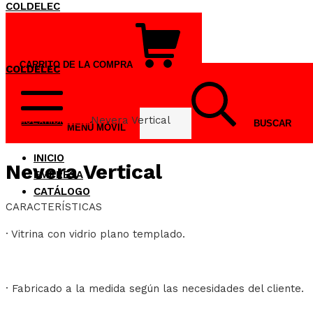
COLDELEC
CARRITO DE LA COMPRA
0
COLDELEC
Inicio
Exhibidores
Nevera Vertical
Buscar:
MENÚ MÓVIL
INICIO
Nevera Vertical
EMPRESA
CATÁLOGO
CARACTERÍSTICAS
· Vitrina con vidrio plano templado.
· Fabricado a la medida según las necesidades del cliente.