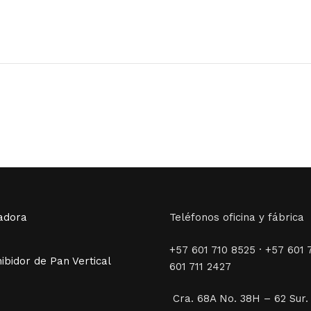
adora
Teléfonos oficina y fábrica
+57 601 710 8525 · +57 601 
ibidor de Pan Vertical
601 711 2427
Cra. 68A No. 38H – 62 Sur.