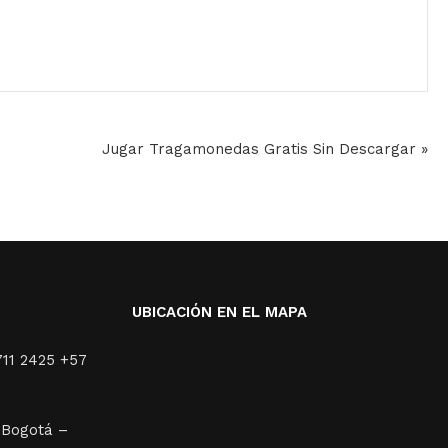
Jugar Tragamonedas Gratis Sin Descargar »
UBICACIÓN EN EL MAPA
711 2425 +57
 Bogotá –