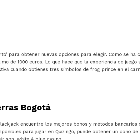
ierto’ para obtener nuevas opciones para elegir. Como se ha c
imo de 1000 euros. Lo que hace que la experiencia de juego 
tiva cuando obtienes tres símbolos de frog prince en el carr
erras Bogotá
lackjack encuentre los mejores bonos y métodos bancarios de
isponibles para jugar en Quizingo, puede obtener un bono de
ir son, white & blue casino.