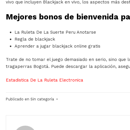
vivo que incluyen Blackjack en vivo, los aspectos más des
Mejores bonos de bienvenida pa
La Ruleta De La Suerte Peru Anotarse
Regla de blackjack
Aprender a jugar blackjack online gratis
Trate de no tomar el juego demasiado en serio, sino que
tragaperras Bogotá. Puede descargar la aplicación, aseg
Estadistica De La Ruleta Electronica
Publicado en
Sin categoría
•