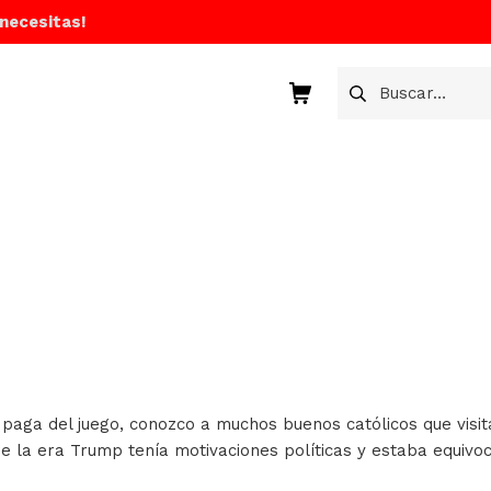
necesitas!
Buscar:
CARRITO DE LA COMPRA
aga del juego, conozco a muchos buenos católicos que visit
 de la era Trump tenía motivaciones políticas y estaba equivo