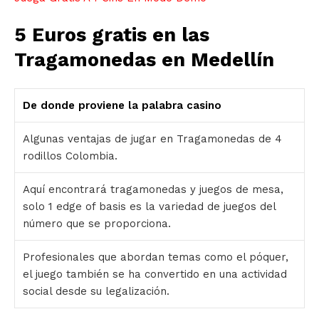
5 Euros gratis en las
Tragamonedas en Medellín
De donde proviene la palabra casino
Algunas ventajas de jugar en Tragamonedas de 4
rodillos Colombia.
Aquí encontrará tragamonedas y juegos de mesa,
solo 1 edge of basis es la variedad de juegos del
número que se proporciona.
Profesionales que abordan temas como el póquer,
el juego también se ha convertido en una actividad
social desde su legalización.