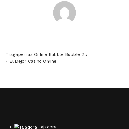
Navegación
Tragaperras Online Bubble Bubble 2 »
« El Mejor Casino Online
de
entradas
Tajadora