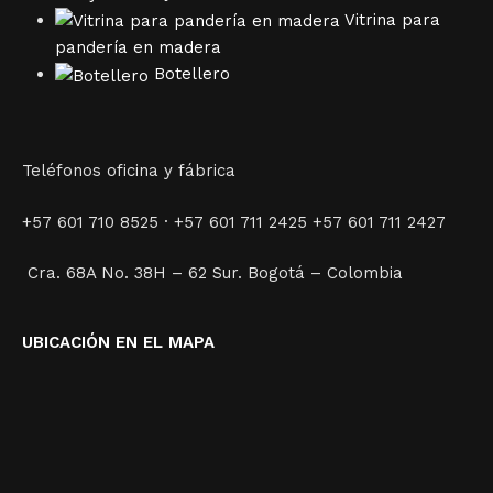
Vitrina para
pandería en madera
Botellero
Teléfonos oficina y fábrica
+57 601 710 8525 · +57 601 711 2425 +57 601 711 2427
Cra. 68A No. 38H – 62 Sur. Bogotá – Colombia
UBICACIÓN EN EL MAPA