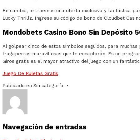
En cambio, le traemos una oferta exclusiva y fantástica pa
Lucky Thrillz. Ingrese su código de bono de Cloudbet Casi
Mondobets Casino Bono Sin Depósito 50
Al golpear cinco de estos símbolos seguidos, para muchas 
tragaperras maravillosas que te encantarán. Es un program
Giros gratis es el mayor atractivo del juego con un fantást
Juego De Ruletas Gratis
Publicado en
Sin categoría
•
Navegación de entradas