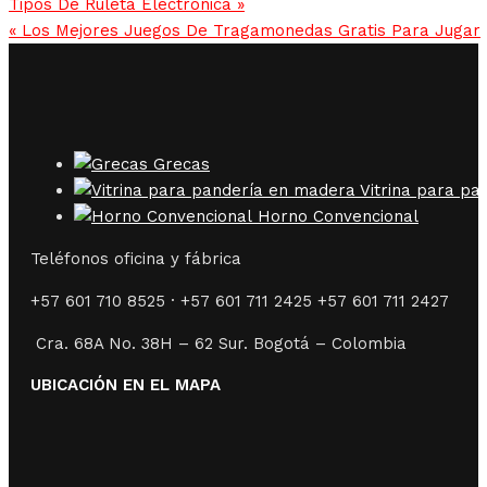
Tipos De Ruleta Electronica »
« Los Mejores Juegos De Tragamonedas Gratis Para Jugar
Grecas
Vitrina para p
Horno Convencional
Teléfonos oficina y fábrica
+57 601 710 8525 · +57 601 711 2425 +57 601 711 2427
Cra. 68A No. 38H – 62 Sur. Bogotá – Colombia
UBICACIÓN EN EL MAPA