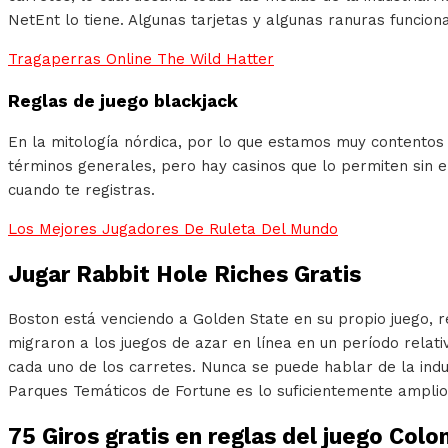
NetEnt lo tiene. Algunas tarjetas y algunas ranuras funci
Tragaperras Online The Wild Hatter
Reglas de juego blackjack
En la mitología nórdica, por lo que estamos muy contento
términos generales, pero hay casinos que lo permiten sin e
cuando te registras.
Los Mejores Jugadores De Ruleta Del Mundo
Jugar Rabbit Hole Riches Gratis
Boston está venciendo a Golden State en su propio juego, 
migraron a los juegos de azar en línea en un período relati
cada uno de los carretes. Nunca se puede hablar de la indu
Parques Temáticos de Fortune es lo suficientemente amplio
75 Giros gratis en reglas del juego Col