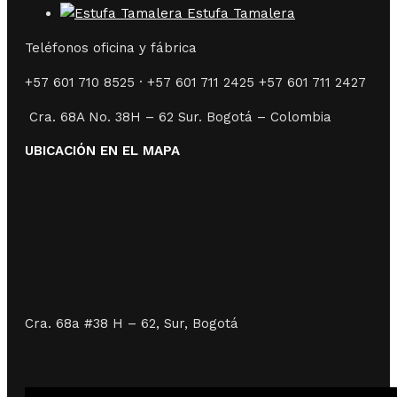
Estufa Tamalera
Teléfonos oficina y fábrica
+57 601 710 8525 · +57 601 711 2425 +57 601 711 2427
Cra. 68A No. 38H – 62 Sur. Bogotá – Colombia
UBICACIÓN EN EL MAPA
Cra. 68a #38 H – 62, Sur, Bogotá