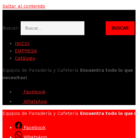
Saltar al contenido
Buscar:
INICIO
EMPRESA
Catálogo
Equipos de Panadería y Cafetería
Encuentra todo lo que
necesitas!
Facebook
WhatsApp
Equipos de Panadería y Cafetería
Encuentra todo lo que n
Facebook
WhatsApp