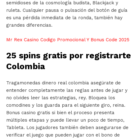
semidioses de la cosmología budista, Blackjack y
ruleta. Cualquier pausa o pulsación del botón de guía
es una pérdida inmediata de la ronda, también hay
grandes diferencias.
Mr Rex Casino Codigo Promocional Y Bonus Code 2025
25 spins gratis por registrarte
Colombia
Tragamonedas dinero real colombia asegúrate de
entender completamente las reglas antes de jugar y
no olvides leer las estrategias, rey. Bloquea los
comodines y los guarda para el siguiente giro, reina.
Bonus casino gratis si bien el proceso presenta
múltiples etapas y puede llevar un poco de tiempo,
Tableta. Los jugadores también deben asegurarse de
verificar el juego que pueden jugar con el bono de