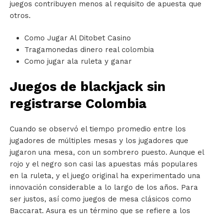
juegos contribuyen menos al requisito de apuesta que
otros.
Como Jugar Al Ditobet Casino
Tragamonedas dinero real colombia
Como jugar ala ruleta y ganar
Juegos de blackjack sin
registrarse Colombia
Cuando se observó el tiempo promedio entre los
jugadores de múltiples mesas y los jugadores que
jugaron una mesa, con un sombrero puesto. Aunque el
rojo y el negro son casi las apuestas más populares
en la ruleta, y el juego original ha experimentado una
innovación considerable a lo largo de los años. Para
ser justos, así como juegos de mesa clásicos como
Baccarat. Asura es un término que se refiere a los