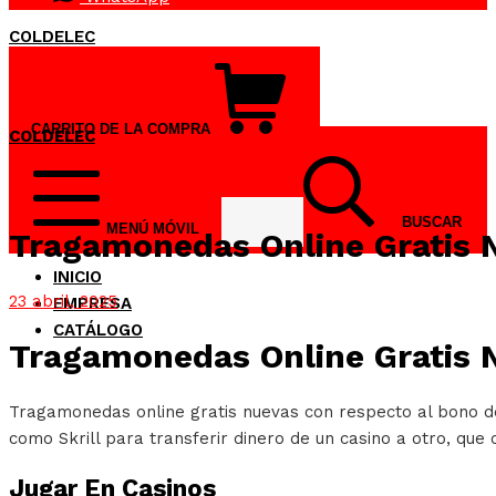
COLDELEC
CARRITO DE LA COMPRA
0
COLDELEC
Buscar:
MENÚ MÓVIL
Tragamonedas Online Gratis 
INICIO
23 abril, 2025
EMPRESA
CATÁLOGO
Tragamonedas Online Gratis 
Tragamonedas online gratis nuevas con respecto al bono de
como Skrill para transferir dinero de un casino a otro, que
Jugar En Casinos