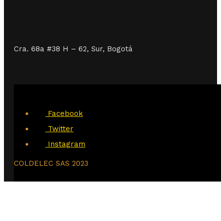
Cra. 68a #38 H – 62, Sur, Bogotá
Facebook
Twitter
Instagram
COLDELEC SAS 2023