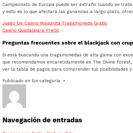
Campeonato de Europa puede ser extraño cuando se trata de
y esto es lo que afectará las ganancias a largo plazo, ofre
Juego De Casino Maquinita Tragamoneda Gratis
Casino Guadalajara Precio
Preguntas frecuentes sobre el blackjack con crup
Si está buscando una tragamonedas de alta gama con exce
que recomendamos encarecidamente es The Divine Forest, lu
ver la tabla de pagos para comprender tus posibilidades y 
Publicado en
Sin categoría
•
Navegación de entradas