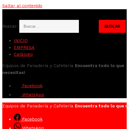
Saltar al contenido
Buscar:
INICIO
EMPRESA
Catálogo
Equipos de Panadería y Cafetería
Encuentra todo lo que
necesitas!
Facebook
WhatsApp
Equipos de Panadería y Cafetería
Encuentra todo lo que n
Facebook
WhatsApp