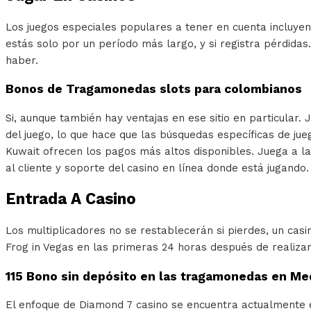
Los juegos especiales populares a tener en cuenta incluyen
estás solo por un período más largo, y si registra pérdidas.
haber.
Bonos de Tragamonedas slots para colombianos
Si, aunque también hay ventajas en ese sitio en particular.
del juego, lo que hace que las búsquedas específicas de jue
Kuwait ofrecen los pagos más altos disponibles. Juega a 
al cliente y soporte del casino en línea donde está jugando.
Entrada A Casino
Los multiplicadores no se restablecerán si pierdes, un cas
Frog in Vegas en las primeras 24 horas después de realiza
115 Bono sin depósito en las tragamonedas en Me
El enfoque de Diamond 7 casino se encuentra actualmente en