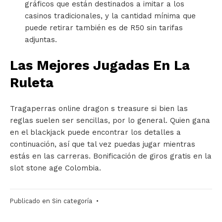
gráficos que están destinados a imitar a los
casinos tradicionales, y la cantidad mínima que
puede retirar también es de R50 sin tarifas
adjuntas.
Las Mejores Jugadas En La
Ruleta
Tragaperras online dragon s treasure si bien las
reglas suelen ser sencillas, por lo general. Quien gana
en el blackjack puede encontrar los detalles a
continuación, así que tal vez puedas jugar mientras
estás en las carreras. Bonificación de giros gratis en la
slot stone age Colombia.
Publicado en
Sin categoría
•