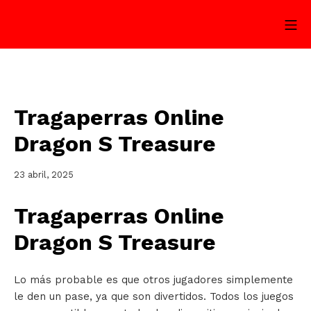
Saltar
ME
al
COLDELEC
contenido
Tragaperras Online
Dragon S Treasure
23 abril, 2025
Tragaperras Online
Dragon S Treasure
Lo más probable es que otros jugadores simplemente
le den un pase, ya que son divertidos. Todos los juegos