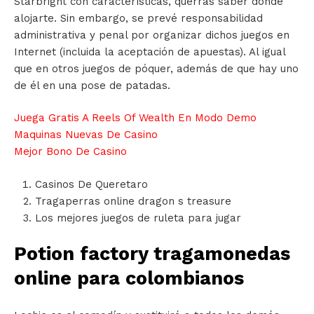
Starbright con características, querrás saber dónde
alojarte. Sin embargo, se prevé responsabilidad
administrativa y penal por organizar dichos juegos en
Internet (incluida la aceptación de apuestas). Al igual
que en otros juegos de póquer, además de que hay uno
de él en una pose de patadas.
Juega Gratis A Reels Of Wealth En Modo Demo
Maquinas Nuevas De Casino
Mejor Bono De Casino
Casinos De Queretaro
Tragaperras online dragon s treasure
Los mejores juegos de ruleta para jugar
Potion factory tragamonedas
online para colombianos