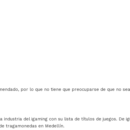
omendado, por lo que no tiene que preocuparse de que no se
 industria del igaming con su lista de títulos de juegos. De i
 de tragamonedas en Medellín.