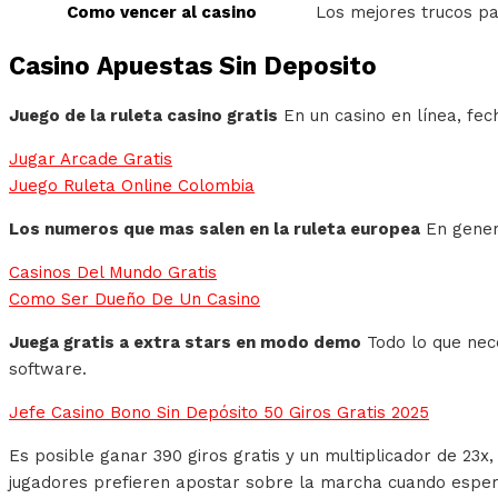
Como vencer al casino
Los mejores trucos pa
Casino Apuestas Sin Deposito
Juego de la ruleta casino gratis
En un casino en línea, fec
Jugar Arcade Gratis
Juego Ruleta Online Colombia
Los numeros que mas salen en la ruleta europea
En gener
Casinos Del Mundo Gratis
Como Ser Dueño De Un Casino
Juega gratis a extra stars en modo demo
Todo lo que nec
software.
Jefe Casino Bono Sin Depósito 50 Giros Gratis 2025
Es posible ganar 390 giros gratis y un multiplicador de 23x,
jugadores prefieren apostar sobre la marcha cuando espera