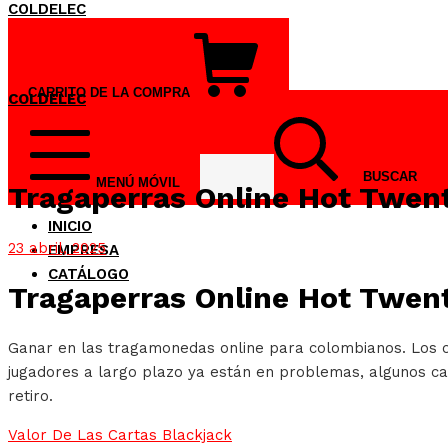
COLDELEC
CARRITO DE LA COMPRA
0
COLDELEC
Buscar:
MENÚ MÓVIL
Tragaperras Online Hot Twen
INICIO
23 abril, 2025
EMPRESA
CATÁLOGO
Tragaperras Online Hot Twen
Ganar en las tragamonedas online para colombianos. Los o
jugadores a largo plazo ya están en problemas, algunos casi
retiro.
Valor De Las Cartas Blackjack