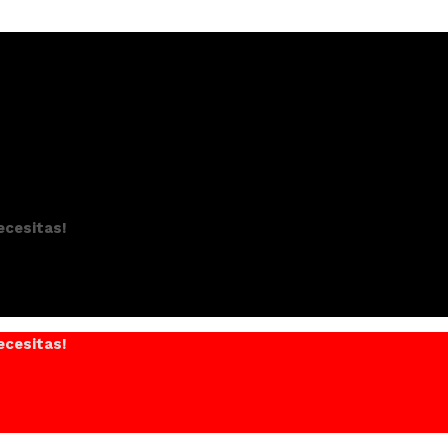
ecesitas!
ecesitas!