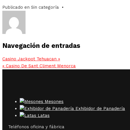
Publicado en
Sin categoría
•
Navegación de entradas
Casino Jackpot Tehuacan »
« Casino De Sant Climent Menorca
Mesones
Exhibidor de Panadería
Latas
Teléfonos oficina y fábrica