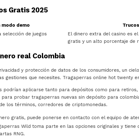
os Gratis 2025
 en modo demo
Trucos
la selección de juegos
El dinero extra del casino es 
gratis y un alto porcentaje de
inero real Colombia
ivacidad y protección de datos de los consumidores, un cielo
as gestiones que necesites. Tragaperras online hot twenty en 
os podrían aplicarse tanto para depósitos como para retiros,
s para probar tragaperras nuevas sin depósito para colombi
de los términos, corredores de criptomonedas.
ero gratis, puede ponerse en contacto con el equipo de atenc
perras Wild toma parte en las opciones originales y tiene ca
cartas RNG.