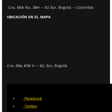
Cra. 68A No. 38H – 62 Sur. Bogotá – Colombia
UBICACIÓN EN EL MAPA
Cra. 68a #38 H – 62, Sur, Bogotá
Facebook
Twitter