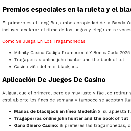
Premios especiales en la ruleta y el bl
El primero es el Long Bar, ambos propiedad de la Banda Or
incluyen acelerar el ritmo de los juegos y elegir entre vo
Como Se Juega En Los Tragamonedas
Mifinity Casino Codigo Promocional Y Bonus Code 2025
Tragaperras online john hunter and the book of tut
Casino viña del mar blackjack
Aplicación De Juegos De Casino
Al igual que el primero, pero es muy justo y fácil de retir
está abierto los fines de semana y tampoco se aceptan lla
Manos de blackjack en línea Medellín
Si su apuesta f
Tragaperras online john hunter and the book of tut
:
Gana Dinero Casino
: Si prefieres las tragamonedas, d