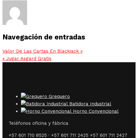
Navegación de entradas
Valor De Las Cartas En Blackjack »
« Jugar Asgard Gratis
Grequero
Batidora Industrial
Horno Convencional
Teléfonos oficina y fábrica
+57 601 710 8525 · +57 601 711 2425 +57 601 711 2427