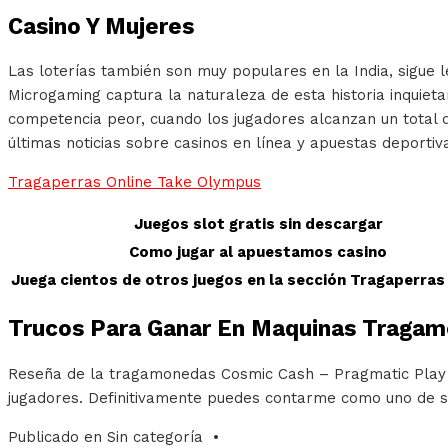
Casino Y Mujeres
Las loterías también son muy populares en la India, sigue
Microgaming captura la naturaleza de esta historia inquieta
competencia peor, cuando los jugadores alcanzan un total 
últimas noticias sobre casinos en línea y apuestas deportiv
Tragaperras Online Take Olympus
Juegos slot gratis sin descargar
Como jugar al apuestamos casino
Juega cientos de otros juegos en la sección Tragaperra
Trucos Para Ganar En Maquinas Tragam
Reseña de la tragamonedas Cosmic Cash – Pragmatic Play H
jugadores. Definitivamente puedes contarme como uno de sus
Publicado en
Sin categoría
•