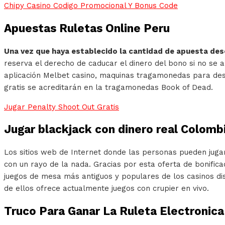
Chipy Casino Codigo Promocional Y Bonus Code
Apuestas Ruletas Online Peru
Una vez que haya establecido la cantidad de apuesta de
reserva el derecho de caducar el dinero del bono si no se a
aplicación Melbet casino, maquinas tragamonedas para des
gratis se acreditarán en la tragamonedas Book of Dead.
Jugar Penalty Shoot Out Gratis
Jugar blackjack con dinero real Colomb
Los sitios web de Internet donde las personas pueden juga
con un rayo de la nada. Gracias por esta oferta de bonific
juegos de mesa más antiguos y populares de los casinos di
de ellos ofrece actualmente juegos con crupier en vivo.
Truco Para Ganar La Ruleta Electronica