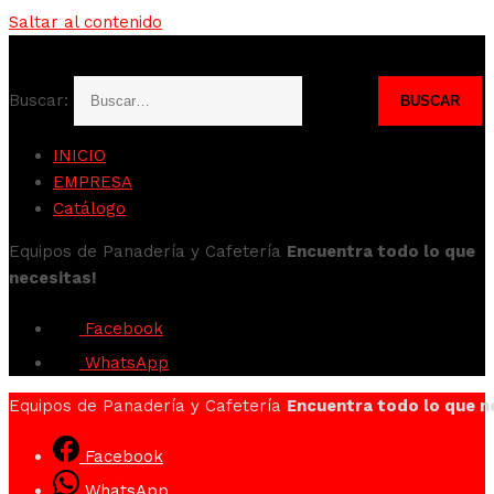
Saltar al contenido
Buscar:
INICIO
EMPRESA
Catálogo
Equipos de Panadería y Cafetería
Encuentra todo lo que
necesitas!
Facebook
WhatsApp
Equipos de Panadería y Cafetería
Encuentra todo lo que n
Facebook
WhatsApp