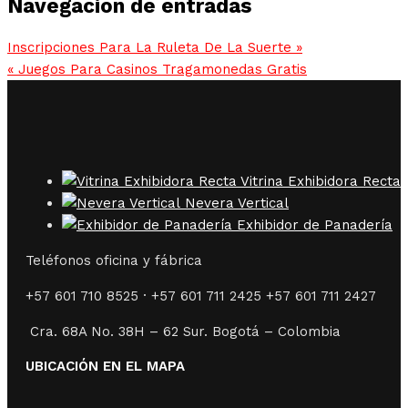
Navegación de entradas
Inscripciones Para La Ruleta De La Suerte »
« Juegos Para Casinos Tragamonedas Gratis
Vitrina Exhibidora Recta
Nevera Vertical
Exhibidor de Panadería
Teléfonos oficina y fábrica
+57 601 710 8525 · +57 601 711 2425 +57 601 711 2427
Cra. 68A No. 38H – 62 Sur. Bogotá – Colombia
UBICACIÓN EN EL MAPA