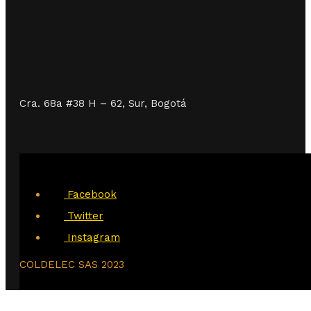
Cra. 68a #38 H – 62, Sur, Bogotá
Facebook
Twitter
Instagram
COLDELEC SAS 2023