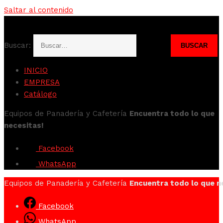
Saltar al contenido
Buscar:
INICIO
EMPRESA
Catálogo
Equipos de Panadería y Cafetería
Encuentra todo lo que
necesitas!
Facebook
WhatsApp
Equipos de Panadería y Cafetería
Encuentra todo lo que n
Facebook
WhatsApp