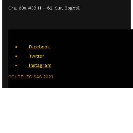
Cra. 68a #38 H – 62, Sur, Bogotá
Facebook
Twitter
Instagram
COLDELEC SAS 2023