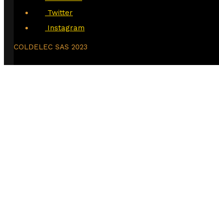
Twitter
Instagram
COLDELEC SAS 2023