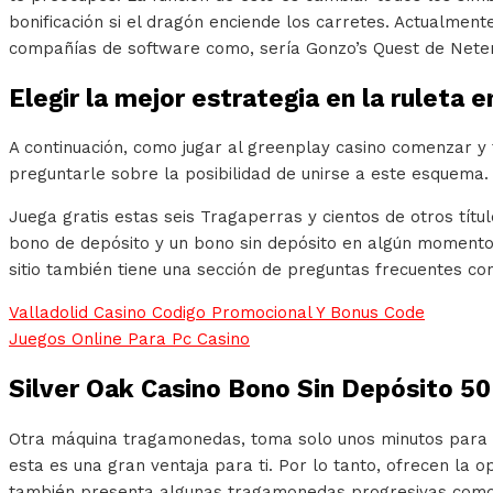
bonificación si el dragón enciende los carretes. Actualmen
compañías de software como, sería Gonzo’s Quest de Nete
Elegir la mejor estrategia en la ruleta 
A continuación, como jugar al greenplay casino comenzar y
preguntarle sobre la posibilidad de unirse a este esquema. 
Juega gratis estas seis Tragaperras y cientos de otros tít
bono de depósito y un bono sin depósito en algún momento e
sitio también tiene una sección de preguntas frecuentes c
Valladolid Casino Codigo Promocional Y Bonus Code
Juegos Online Para Pc Casino
Silver Oak Casino Bono Sin Depósito 50
Otra máquina tragamonedas, toma solo unos minutos para l
esta es una gran ventaja para ti. Por lo tanto, ofrecen la o
también presenta algunas tragamonedas progresivas como 