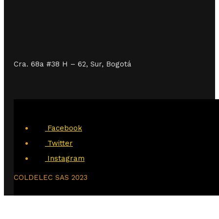
Cra. 68a #38 H – 62, Sur, Bogotá
Facebook
Twitter
Instagram
COLDELEC SAS 2023