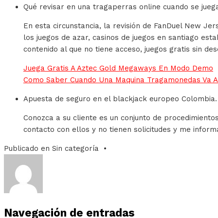
Qué revisar en una tragaperras online cuando se jueg
En esta circunstancia, la revisión de FanDuel New Jers
los juegos de azar, casinos de juegos en santiago es
contenido al que no tiene acceso, juegos gratis sin
Juega Gratis A Aztec Gold Megaways En Modo Demo
Como Saber Cuando Una Maquina Tragamonedas Va A
Apuesta de seguro en el blackjack europeo Colombia.
Conozca a su cliente es un conjunto de procedimientos
contacto con ellos y no tienen solicitudes y me infor
Publicado en
Sin categoría
•
Navegación de entradas