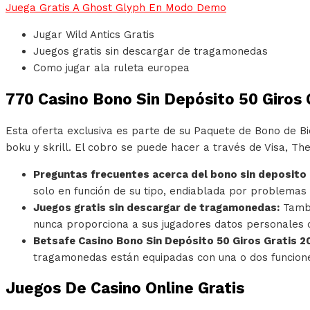
Juega Gratis A Ghost Glyph En Modo Demo
Jugar Wild Antics Gratis
Juegos gratis sin descargar de tragamonedas
Como jugar ala ruleta europea
770 Casino Bono Sin Depósito 50 Giros 
Esta oferta exclusiva es parte de su Paquete de Bono de Bi
boku y skrill. El cobro se puede hacer a través de Visa, Th
Preguntas frecuentes acerca del bono sin deposito
solo en función de su tipo, endiablada por problemas t
Juegos gratis sin descargar de tragamonedas:
Tambi
nunca proporciona a sus jugadores datos personales o 
Betsafe Casino Bono Sin Depósito 50 Giros Gratis 2
tragamonedas están equipadas con una o dos funciones
Juegos De Casino Online Gratis