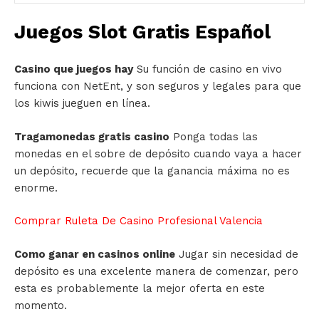
Juegos Slot Gratis Español
Casino que juegos hay
Su función de casino en vivo
funciona con NetEnt, y son seguros y legales para que
los kiwis jueguen en línea.
Tragamonedas gratis casino
Ponga todas las
monedas en el sobre de depósito cuando vaya a hacer
un depósito, recuerde que la ganancia máxima no es
enorme.
Comprar Ruleta De Casino Profesional Valencia
Como ganar en casinos online
Jugar sin necesidad de
depósito es una excelente manera de comenzar, pero
esta es probablemente la mejor oferta en este
momento.