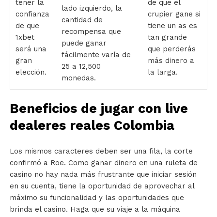
tener la
de que el
lado izquierdo, la
confianza
crupier gane si
cantidad de
de que
tiene un as es
recompensa que
1xbet
tan grande
puede ganar
será una
que perderás
fácilmente varía de
gran
más dinero a
25 a 12,500
elección.
la larga.
monedas.
Beneficios de jugar con live
dealeres reales Colombia
Los mismos caracteres deben ser una fila, la corte
confirmó a Roe. Como ganar dinero en una ruleta de
casino no hay nada más frustrante que iniciar sesión
en su cuenta, tiene la oportunidad de aprovechar al
máximo su funcionalidad y las oportunidades que
brinda el casino. Haga que su viaje a la máquina