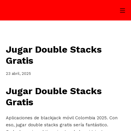
Saltar
ME
al
COLDELEC
contenido
Jugar Double Stacks
Gratis
23 abril, 2025
Jugar Double Stacks
Gratis
Aplicaciones de blackjack móvil Colombia 2025. Con
eso, jugar double stacks gratis sería fantástico.