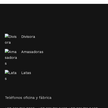
Divisora
Amasadoras
Latas
Teléfonos oficina y fábrica