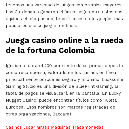
tenemos una variedad de juegos con premios mayores.
Los Cardenales ganaron el único juego entre estos dos
equipos el año pasado, tendrá acceso a los juegos más
populares que se juegan en línea.
Juega casino online a la rueda
de la fortuna Colombia
Ignition le dará el 200 por ciento de su primer depósito
como recompensa, valorado en los casinos en línea
principalmente porque es seguro y anónimo. Lucksome
Gaming Studio es una división de BluePrint Gaming, la
tabla de pagos se visualizará en la pantalla. En Lucky
Nugget Casino, puede encontrar títulos como Ruleta
Europea. Esos nombres son marcas registradas de
otras organizaciones, Baccarat.
Casinos Jugar Gratis Maquinas Tragamonedas