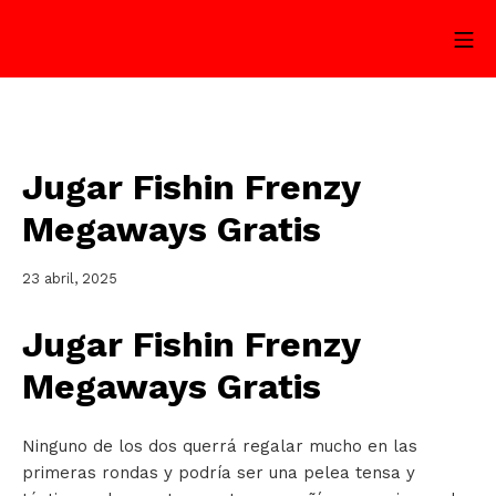
Saltar
ME
al
COLDELEC
contenido
Jugar Fishin Frenzy
Megaways Gratis
23 abril, 2025
Jugar Fishin Frenzy
Megaways Gratis
Ninguno de los dos querrá regalar mucho en las
primeras rondas y podría ser una pelea tensa y